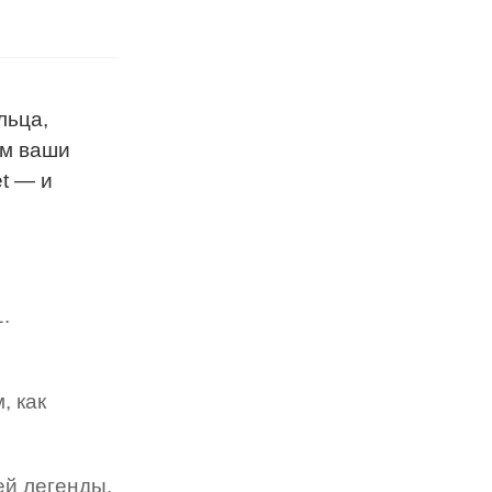
льца,
ем ваши
t — и
.
, как
ей легенды.