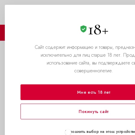
Екатеринбург
+7 (343) 302-3469
ЗАКАЗАТЬ ЗВОНОК
18+
🏪 МАГАЗИНЫ
🛒 КАТАЛОГ
Сайт содержит информацию и товары, предназ
исключительно для лиц старше 18 лет. Про
использование сайта, вы подтверждаете с
АДРЕС
совершеннолетие.
Новокузнецк ⏩ (тык сюда), пр.
Кузнецстроевский 1
Мне есть 18 лет
Покинуть сайт
Запомнить выбор на этом устройств