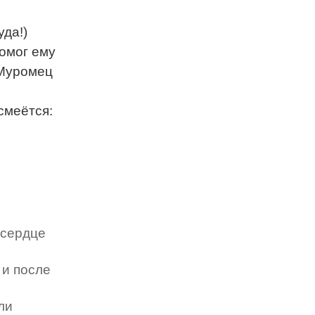
уда!)
помог ему
 Муромец
смеётся:
 сердце
 и после
ли