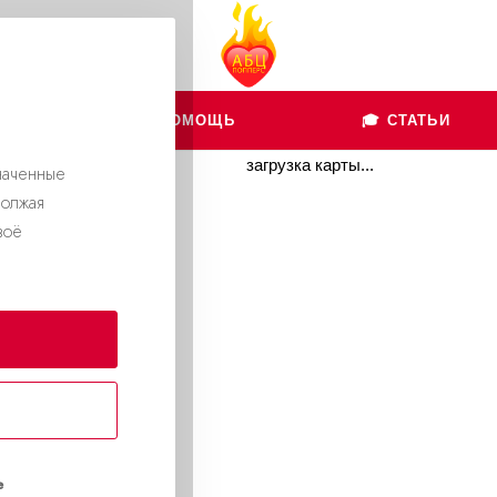
👨🏻‍💻 ПОМОЩЬ
🎓 СТАТЬИ
загрузка карты...
наченные
должая
воё
е