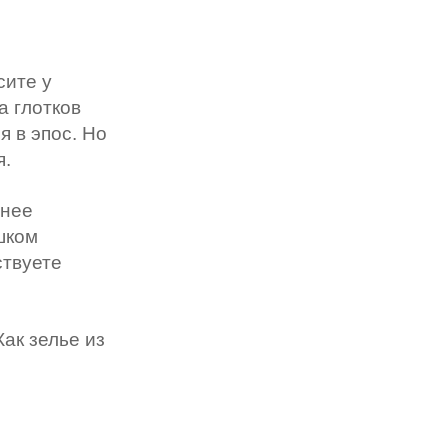
сите у
а глотков
я в эпос. Но
я.
шнее
шком
ствуете
Как зелье из