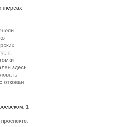
попперсах
венели
ко
ерских
а, а
отомки
ален здесь
ловать
о откован
роевском, 1
 проспекте,