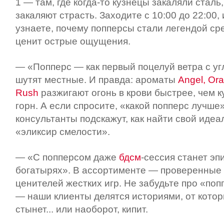
1 — там, где когда-то кузнецы закаляли сталь,
закаляют страсть. Заходите с 10:00 до 22:00, 
узнаете, почему попперсы стали легендой сре
ценит острые ощущения.
— «Попперс — как первый поцелуй ветра с у
шутят местные. И правда: ароматы
Angel, Or
Rush
разжигают огонь в крови быстрее, чем 
горн. А если спросите, «какой попперс лучш
консультанты подскажут, как найти свой иде
«эликсир смелости».
— «С попперсом даже
бдсм
-сессия станет эп
богатырях». В ассортименте — проверенные
ценителей жестких игр. Не забудьте про «поп
— наши клиенты делятся историями, от котор
стынет... или наоборот, кипит.