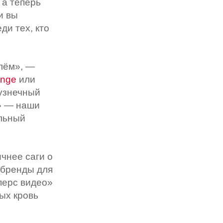
 а теперь
и вы
ди тех, кто
глём», —
ange
или
кузнечный
е» — наши
альный
ичнее саги о
 бренды для
перс видео»
ых кровь