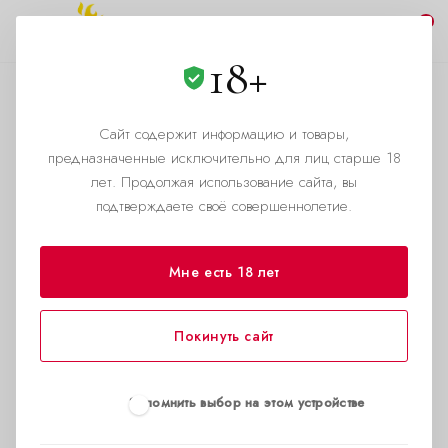
0
18+
Доставка в Екатеринбурге
Сайт содержит информацию и товары,
—
—
—
Главная страница
Помощь
Условия доставки
предназначенные исключительно для лиц старше 18
Доставка в Екатеринбурге
лет. Продолжая использование сайта, вы
подтверждаете своё совершеннолетие.
Мне есть 18 лет
Покинуть сайт
Запомнить выбор на этом устройстве