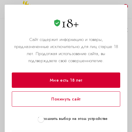
0
18+
Что такое попперс?
Сайт содержит информацию и товары,
—
—
Главная страница
Помощь
Что такое попперс?
предназначенные исключительно для лиц старше 18
лет. Продолжая использование сайта, вы
подтверждаете своё совершеннолетие.
Мне есть 18 лет
Покинуть сайт
Запомнить выбор на этом устройстве