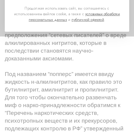
подобных заявлений
Продолжая использовать сайт, вы соглашаетесь с
следует магический список
использованием файлов cookie, а также с
условиями обработки
того, к чему приводит
персональных данных
и
публичной офертой
.
употребление попперс, так же ссылки на
предположения “сетевых писателей” о вреде
алкилированных нитритов, которые в
последствии становятся научно-
доказанными аксиомами.
Под названием “попперс” имеется ввиду
жидкость н-алкилнитритов, как правило это
бутилнитрит, амилнитрит и пропилнитрит.
Для того чтобы окончательно развенчать
миф о нарко-принадлежности обратимся к
“
Перечень наркотических средств,
психотропных веществ и их прекурсоров,
подлежащих контролю в РФ” утвержденный