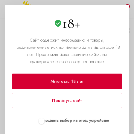
0
18+
Запрещен ли попперс?
Сайт содержит информацию и товары,
—
—
Главная страница
Статьи
Запрещен ли попперс?
предназначенные исключительно для лиц старше 18
В последнее время тема обсуждения попперс
лет. Продолжая использование сайта, вы
подтверждаете своё совершеннолетие.
приобрела оттенок массовой истерии. Как вы
можете? Это же запрещенный продукт в
России и наркотик! - то здесь то там
Мне есть 18 лет
проскальзывает в блогах и упоминается в
беседе. Попробуем разобраться с
Покинуть сайт
юридическими аспектами вопроса
обратившись к юристу.
Запомнить выбор на этом устройстве
Как правило, после