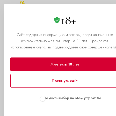
0
18+
Регистрация аффилиата
Сайт содержит информацию и товары, предназначенные
—
Главная страница
исключительно для лиц старше 18 лет. Продолжая
АБЦ Попперс — официальный сайт производителя попперсов в
использование сайта, вы подтверждаете своё совершеннолети
Екатеринбурге
—
Партнерская программа
Мне есть 18 лет
Если вы еще не зарегистрированы
Если вы уже
на сайте
зарегистрированы на 
Имя
*
Если вы помните свой л
Покинуть сайт
пароль, то введите их в
соответствующие поля:
Фамилия
*
Запомнить выбор на этом устройстве
Логин
*