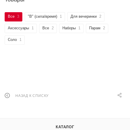
Все
3
"B" (сила/время)
1
Для вечеринки
2
Аксессуары
1
Все
2
Наборы
1
Парам
2
Соло
1
НАЗАД К СПИСКУ
КАТАЛОГ