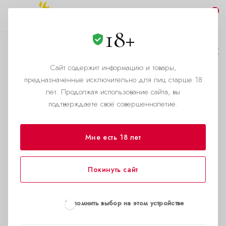
0
18+
"Мисс Одетт" только
что вдохнула
Сайт содержит информацию и товары,
предназначенные исключительно для лиц старше 18
попперс.
лет. Продолжая использование сайта, вы
подтверждаете своё совершеннолетие.
—
—
Главная страница
Блог
"Мисс Одетт" только что вдохнула попперс.
Мне есть 18 лет
Покинуть сайт
Запомнить выбор на этом устройстве